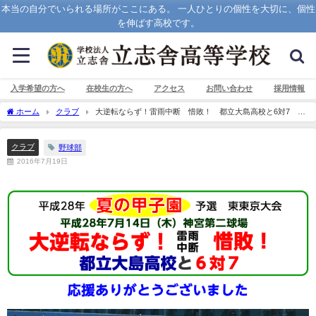
本当の自分でいられる場所がここにある。 一人ひとりの個性を大切に、個性
を伸ばす高校です。
入学希望の方へ
在校生の方へ
アクセス
お問い合わせ
採用情報
ホーム
クラブ
大逆転ならず！雷雨中断 惜敗！ 都立大島高校と6対7 平
成28年夏の甲子園予選 東東京大会
クラブ
野球部
2016年7月19日