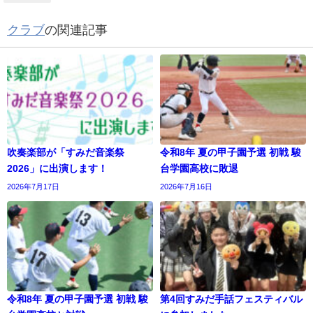
クラブ
の関連記事
吹奏楽部が「すみだ音楽祭
令和8年 夏の甲子園予選 初戦 駿
2026」に出演します！
台学園高校に敗退
2026年7月17日
2026年7月16日
令和8年 夏の甲子園予選 初戦 駿
第4回すみだ手話フェスティバル