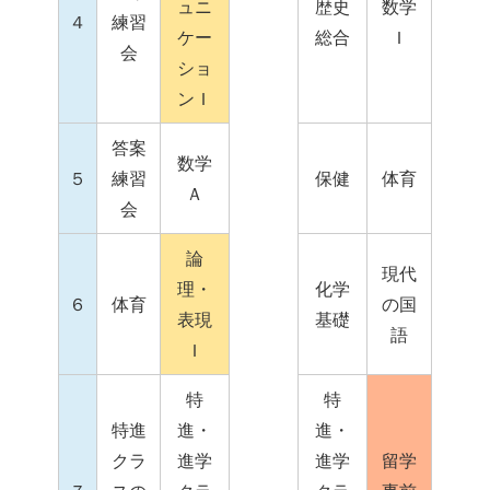
ュニ
歴史
数学
４
練習
ケー
総合
Ｉ
会
ショ
ンＩ
答案
数学
５
練習
保健
体育
Ａ
会
論
現代
理・
化学
６
体育
の国
表現
基礎
語
Ｉ
特
特
特進
進・
進・
クラ
進学
進学
留学