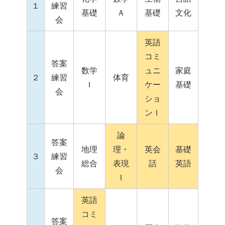
１
練習
基礎
Ａ
基礎
文化
会
英語
コミ
答案
数学
ュニ
家庭
２
練習
体育
Ｉ
ケー
基礎
会
ショ
ンＩ
論
答案
地理
理・
英会
基礎
３
練習
総合
表現
話
英語
会
Ｉ
英語
コミ
答案