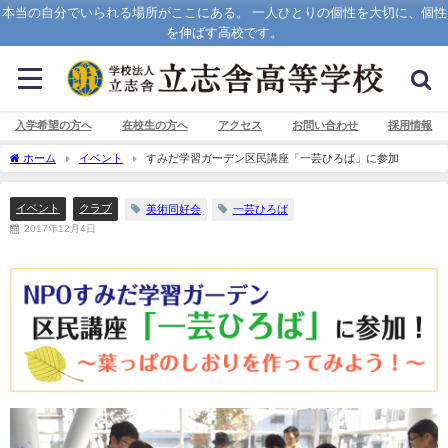
本当の自分でいられる場所がここにある。 一人ひとりの個性を大切に、個性
を伸ばす高校です。
入学希望の方へ
在校生の方へ
アクセス
お問い合わせ
採用情報
ホーム
イベント
すみだ学習ガーデン区民講座「一芸ひろば」に参加
イベント
クラブ
美術同好会
一芸ひろば
2017年12月4日