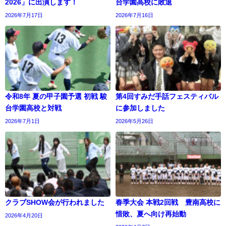
2026」に出演します！
台学園高校に敗退
2026年7月17日
2026年7月16日
令和8年 夏の甲子園予選 初戦 駿
第4回すみだ手話フェスティバル
台学園高校と対戦
に参加しました
2026年7月1日
2026年5月26日
クラブSHOW会が行われました
春季大会 本戦2回戦 豊南高校に
惜敗、夏へ向け再始動
2026年4月20日