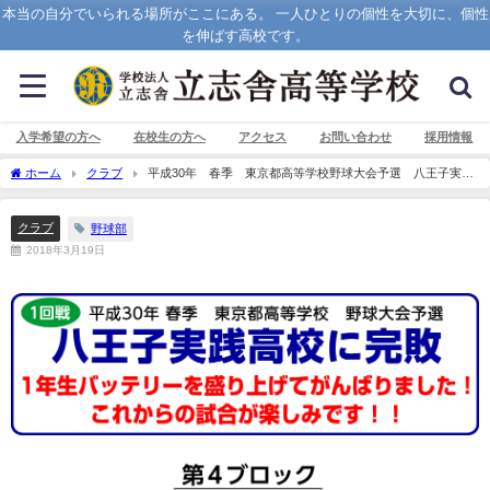
本当の自分でいられる場所がここにある。 一人ひとりの個性を大切に、個性
を伸ばす高校です。
入学希望の方へ
在校生の方へ
アクセス
お問い合わせ
採用情報
ホーム
クラブ
平成30年 春季 東京都高等学校野球大会予選 八王子実践
高校に完敗
クラブ
野球部
2018年3月19日