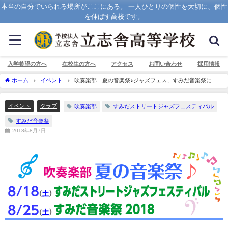
本当の自分でいられる場所がここにある。 一人ひとりの個性を大切に、個性
を伸ばす高校です。
入学希望の方へ
在校生の方へ
アクセス
お問い合わせ
採用情報
ホーム
イベント
吹奏楽部 夏の音楽祭♪ジャズフェス、すみだ音楽祭に出
演します！
イベント
クラブ
吹奏楽部
すみだストリートジャズフェスティバル
すみだ音楽祭
2018年8月7日