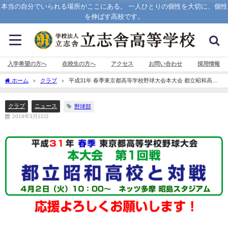
本当の自分でいられる場所がここにある。 一人ひとりの個性を大切に、個性
を伸ばす高校です。
入学希望の方へ
在校生の方へ
アクセス
お問い合わせ
採用情報
ホーム
クラブ
平成31年 春季東京都高等学校野球大会本大会 都立昭和高校
と対戦
クラブ
ニュース
野球部
2019年3月22日