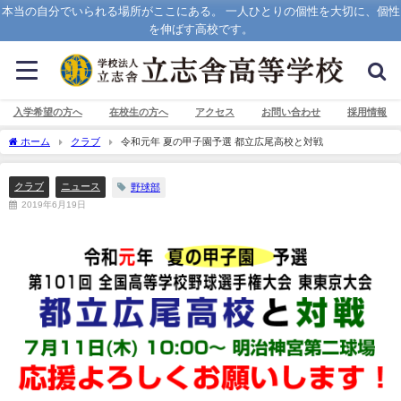
本当の自分でいられる場所がここにある。 一人ひとりの個性を大切に、個性
を伸ばす高校です。
入学希望の方へ
在校生の方へ
アクセス
お問い合わせ
採用情報
ホーム
クラブ
令和元年 夏の甲子園予選 都立広尾高校と対戦
クラブ
ニュース
野球部
2019年6月19日