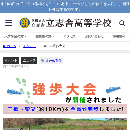
本当の自分でいられる場所がここにある。 一人ひとりの個性を大切に、個性
を伸ばす高校です。
入学希望の方へ
在校生の方へ
アクセス
お問い合わせ
採用情報
ホーム
イベント
2019年強歩大会
イベント
ニュース
総合体育祭
2019年12月24日