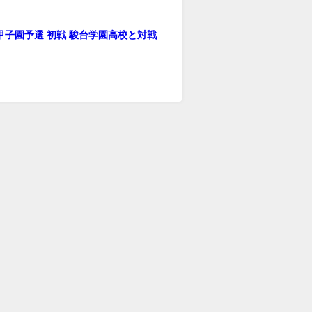
甲子園予選 初戦 駿台学園高校と対戦