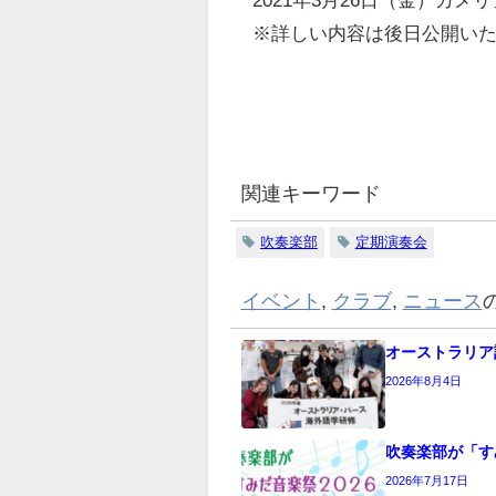
※詳しい内容は後日公開い
関連キーワード
吹奏楽部
定期演奏会
イベント
,
クラブ
,
ニュース
オーストラリア
2026年8月4日
吹奏楽部が「す
2026年7月17日