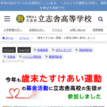
本当の自分でいられる場所がここにある。 一人ひとりの個性を大切に、個性
を伸ばす高校です。
入学希望の方へ
在校生の方へ
アクセス
お問い合わせ
採用情報
ホーム
イベント
「歳末たすけあい運動」の募金活動に参加しました
イベント
ニュース
吹奏楽部
ボランティア
美術同好会
生徒会
パソコン同好会
書道同好会
2022年12月14日