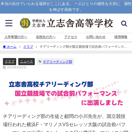
本当の自分でいられる場所がここにある。 一人ひとりの個性を大切に、個性
を伸ばす高校です。
入学希望の方へ
在校生の方へ
アクセス
お問い合わせ
採用情報
ホーム
クラブ
チアリーディング部が国立競技場で試合前パフォーマンスに
出演
クラブ
ニュース
チアリーディング部
2024年9月2日
チアリーディング部の生徒と顧問の小川先生が、国立競技
場行われた横浜F・マリノスVSセレッソ大阪の試合前パフ