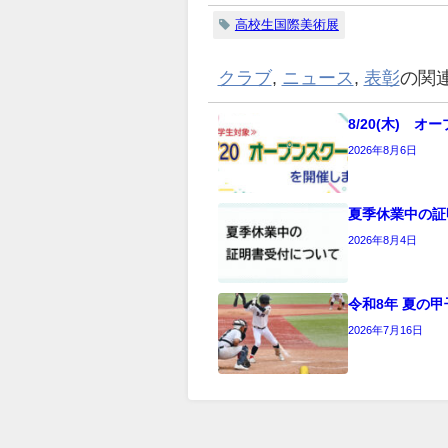
高校生国際美術展
クラブ
,
ニュース
,
表彰
の関
8/20(木) 
2026年8月6日
夏季休業中の証
2026年8月4日
令和8年 夏の甲
2026年7月16日