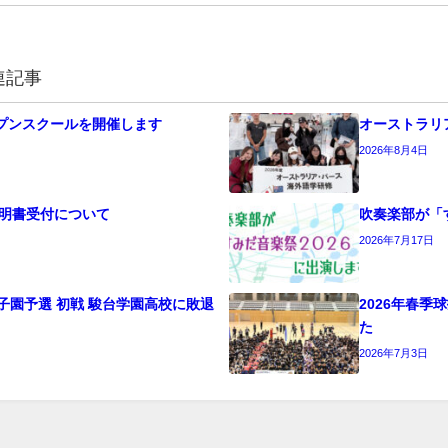
連記事
オープンスクールを開催します
オーストラリ
2026年8月4日
明書受付について
吹奏楽部が「
2026年7月17日
子園予選 初戦 駿台学園高校に敗退
2026年春
た
2026年7月3日