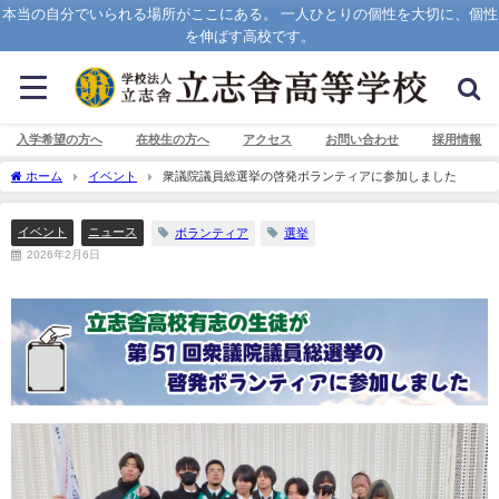
本当の自分でいられる場所がここにある。 一人ひとりの個性を大切に、個性
を伸ばす高校です。
入学希望の方へ
在校生の方へ
アクセス
お問い合わせ
採用情報
ホーム
イベント
衆議院議員総選挙の啓発ボランティアに参加しました
イベント
ニュース
ボランティア
選挙
2026年2月6日