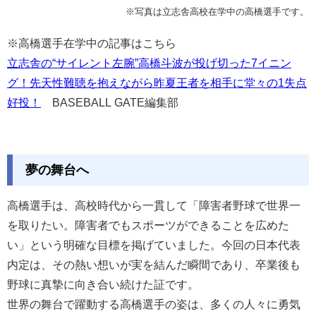
※写真は立志舎高校在学中の高橋選手です。
※高橋選手在学中の記事はこちら
立志舎の“サイレント左腕”高橋斗波が投げ切った7イニン
グ！先天性難聴を抱えながら昨夏王者を相手に堂々の1失点
好投！
BASEBALL GATE編集部
夢の舞台へ
高橋選手は、高校時代から一貫して「障害者野球で世界一
を取りたい。障害者でもスポーツができることを広めた
い」という明確な目標を掲げていました。今回の日本代表
内定は、その熱い想いが実を結んだ瞬間であり、卒業後も
野球に真摯に向き合い続けた証です。
世界の舞台で躍動する高橋選手の姿は、多くの人々に勇気