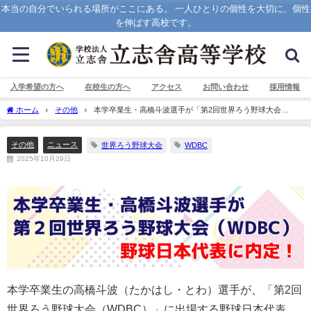
本当の自分でいられる場所がここにある。 一人ひとりの個性を大切に、個性
を伸ばす高校です。
入学希望の方へ
在校生の方へ
アクセス
お問い合わせ
採用情報
ホーム
その他
本学卒業生・高橋斗波選手が「第2回世界ろう野球大会
（WDBC）」野球日本代表に内定！
その他
ニュース
世界ろう野球大会
WDBC
2025年10月29日
本学卒業生の高橋斗波（たかはし・とわ）選手が、「第2回
世界ろう野球大会（WDBC）」に出場する野球日本代表