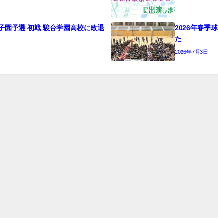
子園予選 初戦 駿台学園高校に敗退
2026年春
た
2026年7月3日