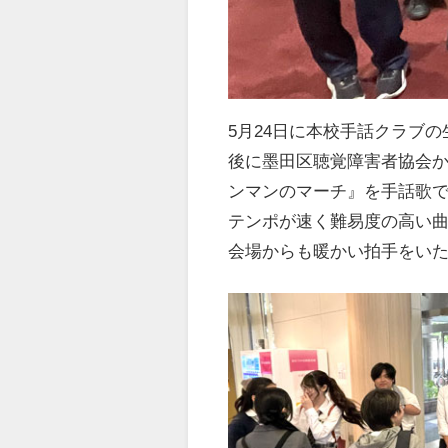
5月24日に本校手話クラブ
後に墨田区聴覚障害者協会
ンマンのマーチ』を手話歌
テンポが速く難易度の高い
会場からも暖かい拍手をい