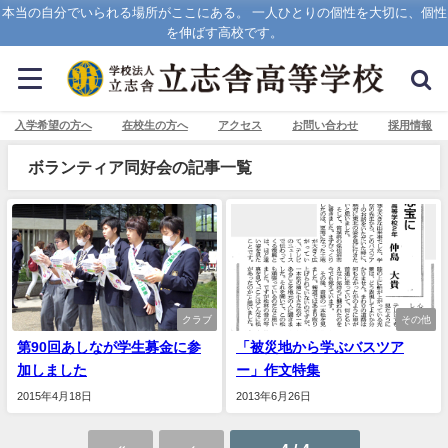
本当の自分でいられる場所がここにある。 一人ひとりの個性を大切に、個性
を伸ばす高校です。
入学希望の方へ
在校生の方へ
アクセス
お問い合わせ
採用情報
ボランティア同好会の記事一覧
クラブ
その他
第90回あしなが学生募金に参
「被災地から学ぶバスツア
加しました
ー」作文特集
2015年4月18日
2013年6月26日