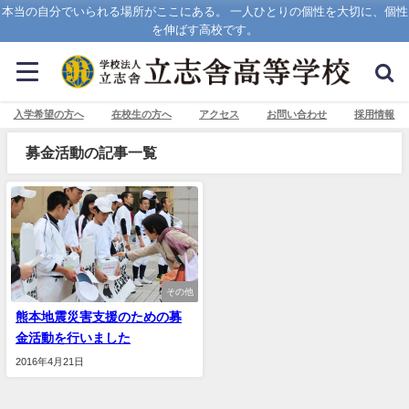
本当の自分でいられる場所がここにある。 一人ひとりの個性を大切に、個性
を伸ばす高校です。
入学希望の方へ
在校生の方へ
アクセス
お問い合わせ
採用情報
募金活動の記事一覧
その他
熊本地震災害支援のための募
金活動を行いました
2016年4月21日