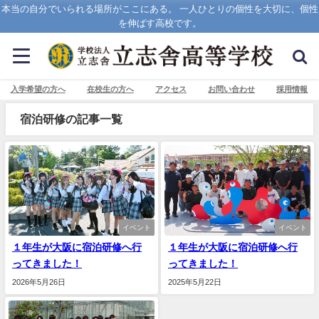
本当の自分でいられる場所がここにある。 一人ひとりの個性を大切に、個性
を伸ばす高校です。
入学希望の方へ
在校生の方へ
アクセス
お問い合わせ
採用情報
宿泊研修の記事一覧
イベント
イベント
１年生が大阪に宿泊研修へ行
１年生が大阪に宿泊研修へ行
ってきました！
ってきました！
2026年5月26日
2025年5月22日