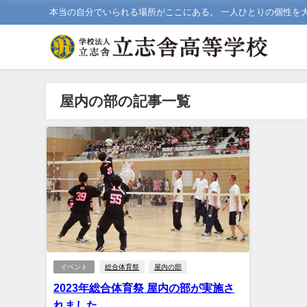
本当の自分でいられる場所がここにある。 一人ひとりの個性を
屋内の部の記事一覧
イベント
総合体育祭
屋内の部
2023年総合体育祭 屋内の部が実施さ
れました