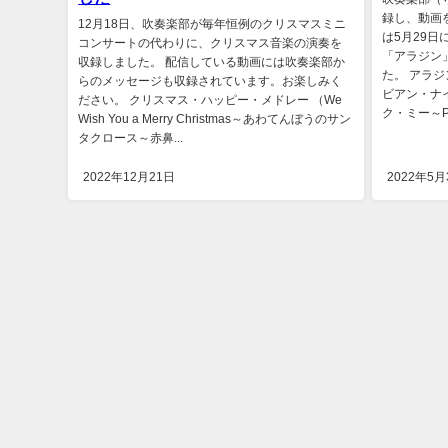
録し、動画
12月18日、吹奏楽部が毎年恒例のクリスマスミニ
は5月29
コンサートの代わりに、クリスマス音楽の演奏を
「アラジン
収録しました。 配信している動画には吹奏楽部か
た。 アラジン
らのメッセージも収録されています。お楽しみく
ビアン・ナイト
ださい。 クリスマス・ハッピー・メドレー （We
ク・ミー～Pri
Wish You a Merry Christmas～あわてんぼうのサン
タクロース～赤鼻...
2022年12月21日
2022年5月