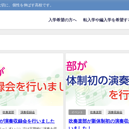
大切に、個性を伸ばす高校です。
入学希望の方へ
転入学や編入学を希望す
吹奏楽部
演奏収録会
イベント
吹奏楽部
演奏収録会
が演奏収録会を行いました
吹奏楽部が新体制初の演奏収
いました！
りっしすいぶ）では定期的に演奏を収