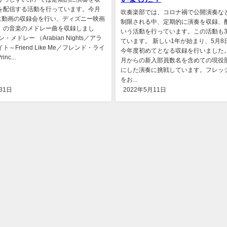
を配信する活動を行っています。今月
吹奏楽部では、コロナ禍で公開演奏な
日に動画の収録会を行い、ディズニー映画
制限される中、定期的に演奏を収録、
」の音楽のメドレー曲を収録しまし
いう活動を行っています。この活動も
・メドレー （Arabian Nights／アラ
ています。 新しい1年が始まり、5月8
～Friend Like Me／フレンド・ライ
今年度初めてとなる収録を行いました
nc...
月からの新入部員数名を含めての現役
にした演奏に挑戦しています。フレッ
をお...
31日
2022年5月11日