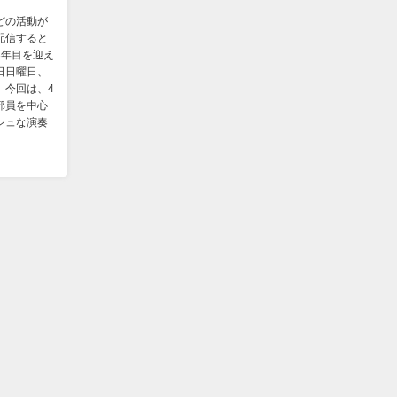
どの活動が
配信すると
3年目を迎え
日日曜日、
。今回は、4
部員を中心
シュな演奏