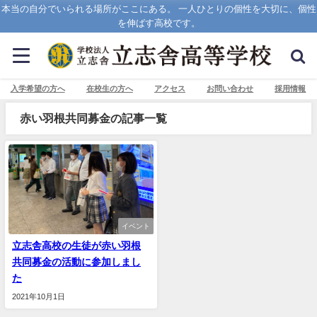
本当の自分でいられる場所がここにある。 一人ひとりの個性を大切に、個性
を伸ばす高校です。
入学希望の方へ
在校生の方へ
アクセス
お問い合わせ
採用情報
赤い羽根共同募金の記事一覧
イベント
立志舎高校の生徒が赤い羽根
共同募金の活動に参加しまし
た
2021年10月1日