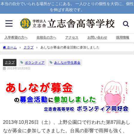
本当の自分でいられる場所がここにある。 一人ひとりの個性を大切に、個性
を伸ばす高校です。
入学希望の方へ
在校生の方へ
アクセス
お問い合わせ
採用情報
ホーム
クラブ
あしなが募金の募金活動に参加しました
クラブ
ボランティア
あしなが学生募金
2013年10月26日
2013年10月26日（土）、上野公園口で行われた第87回あし
なが募金に参加してきました。台風の影響で雨脚も強く、