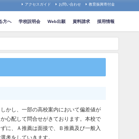
アクセスガイド
お問い合わせ
教育振興寄付金
る方へ
学校説明会
Web出願
資料請求
採用情報
。しかし、一部の高校案内において偏差値が
うか心配して問合せがきております。本校で
せずに、Ａ推薦は面接で、Ｂ推薦及び一般入
学選考をしていきます。