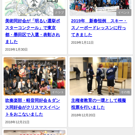
クラブ
イベント
美術同好会が「明るい選挙ポ
2019年 新春恒例 スキー・
スターコンクール」で東京
スノーボードレッスンに行っ
都・墨田区で入選・表彰され
てきました
ました
2019年1月11日
2019年1月30日
イベント
その他
吹奏楽部・軽音同好会＆ダン
主権者教育の一環として模擬
ス同好会がクリスマスイベン
投票を行いました
トをおこないました
2018年12月20日
2018年12月21日