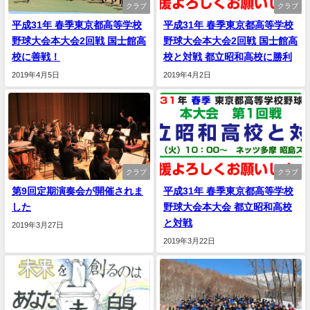
クラブ
クラブ
平成31年 春季東京都高等学校
平成31年 春季東京都高等学校
野球大会本大会2回戦 国士館高
野球大会本大会2回戦 国士館高
校に善戦！
校と対戦 都立昭和高校に勝利
2019年4月5日
2019年4月2日
クラブ
クラブ
第9回定期演奏会が開催されま
平成31年 春季東京都高等学校
した
野球大会本大会 都立昭和高校
と対戦
2019年3月27日
2019年3月22日