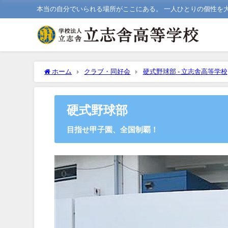
本当の自分でいられる場所がここにある。 一人ひとりの個性を
ホーム
クラブ・同好会
硬式野球部 - 立志舎高等学校
硬式野球部
目指せ甲子園、全国制覇！