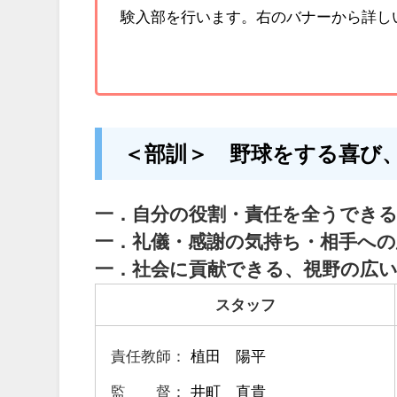
験入部を行います。右のバナーから詳し
＜部訓＞ 野球をする喜び
一．自分の役割・責任を全うでき
一．礼儀・感謝の気持ち・相手へ
一．社会に貢献できる、視野の広
スタッフ
責任教師：
植田 陽平
監 督：
井町 直貴