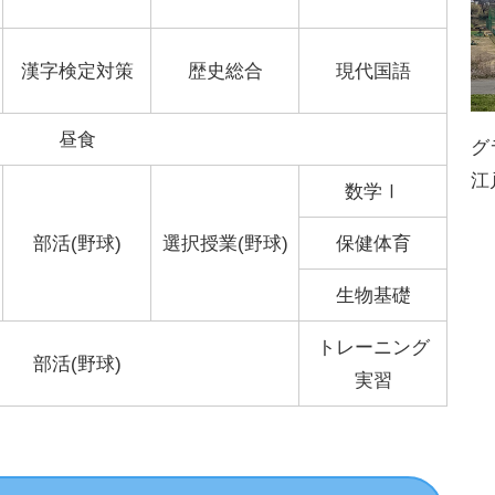
漢字検定対策
歴史総合
現代国語
昼食
グ
江
数学Ⅰ
部活(野球)
選択授業(野球)
保健体育
生物基礎
トレーニング
部活(野球)
実習