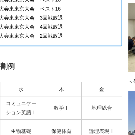
大会東東京大会 ベスト16
権大会東東京大会 3回戦敗退
権大会東東京大会 4回戦敗退
権大会東東京大会 2回戦敗退
間割例
＜
水
木
金
コミュニケー
数学Ⅰ
地理総合
ション英語Ⅰ
生物基礎
保健体育
論理表現Ⅰ