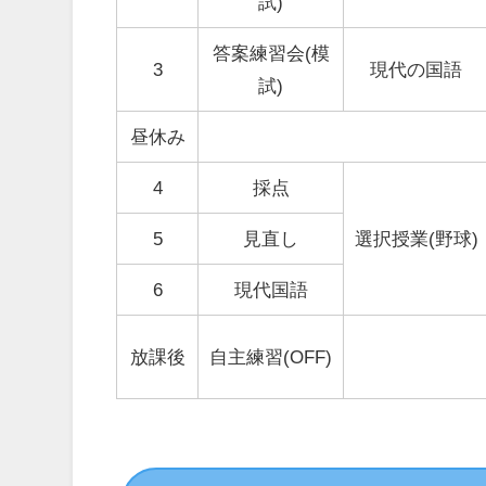
試)
答案練習会(模
3
現代の国語
試)
昼休み
4
採点
5
見直し
選択授業(野球)
6
現代国語
放課後
自主練習(OFF)