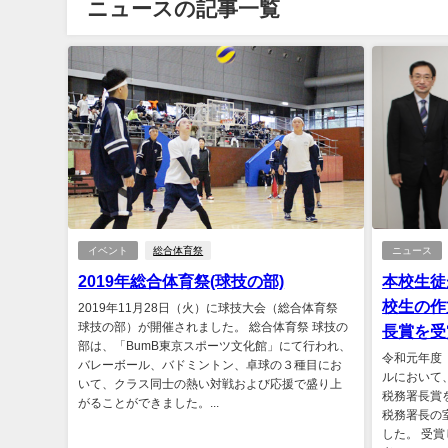
ニュースの記事一覧
イベント
総合体育祭
ニュース
2019年総合体育祭(球技の部)
本校生徒
校生の作
2019年11月28日（火）に球技大会（総合体育祭
球技の部）が開催されました。 総合体育祭 球技の
長賞を受
部は、「BumB東京スポーツ文化館」にて行われ、
令和元年度
バレーボール、バドミントン、卓球の３種目にお
ルにおいて
いて、クラス同士の熱い対戦および応援で盛り上
税務署長賞を
がることができました。...
税務署長の
した。 受