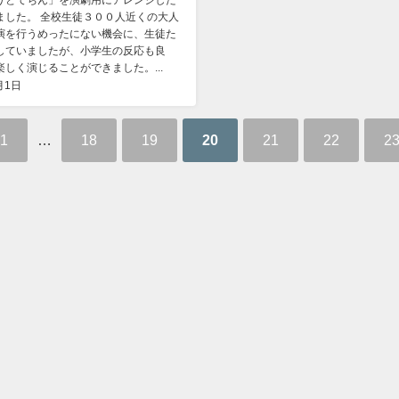
ました。 全校生徒３００人近くの大人
演を行うめったにない機会に、生徒た
していましたが、小学生の反応も良
しく演じることができました。...
月1日
1
…
18
19
20
21
22
2