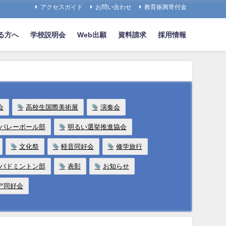
アクセスガイド
お問い合わせ
教育振興寄付金
る方へ
学校説明会
Web出願
資料請求
採用情報
会
高校生国際美術展
演奏会
バレーボール部
明るい選挙推進協会
文化祭
軽音同好会
修学旅行
バドミントン部
表彰
お知らせ
ア同好会