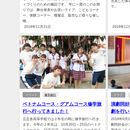
充実した体
ィづくりのための施設です。 年に一度のこのお祭
で...
りでは、舞台発表やお笑いライブ、こどもコーナ
ー、体験コーナー、模擬店、販売など様々な催し
物...
2019年11月21日
2019年11
イベント
修学旅行
クラブ
ベトナムコース・グアムコース修学旅
演劇同好
行へ行ってきました！
劇を行い
立志舎高等学校では２年生の時に修学旅行へ行き
2019年9
ます。今年の２年生は、10月20日～25日のベトナ
劇同好会が
ムコースと、10月21日～24日のグアムコースの２
落語の「ち