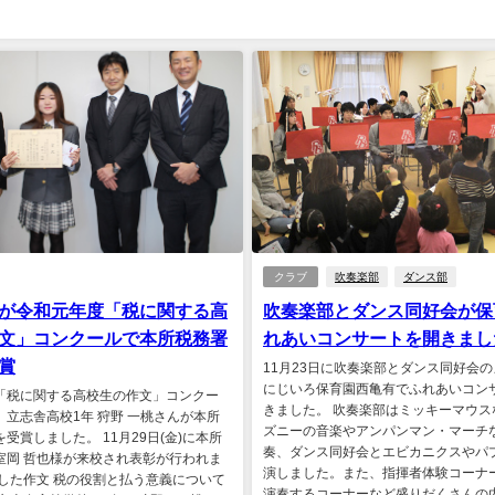
クラブ
吹奏楽部
ダンス部
が令和元年度「税に関する高
吹奏楽部とダンス同好会が保
文」コンクールで本所税務署
れあいコンサートを開きまし
賞
11月23日に吹奏楽部とダンス同好会
にじいろ保育園西亀有でふれあいコン
「税に関する高校生の作文」コンクー
きました。 吹奏楽部はミッキーマウス
、立志舎高校1年 狩野 一桃さんが本所
ズニーの音楽やアンパンマン・マーチ
受賞しました。 11月29日(金)に本所
奏、ダンス同好会とエビカニクスやパ
室岡 哲也様が来校され表彰が行われま
演しました。また、指揮者体験コーナ
賞した作文 税の役割と払う意義について
演奏するコーナーなど盛りだくさんの