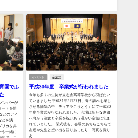
イベント
卒業式
育園でふ
平成30年度 卒業式が行われました
た
今年も多くの生徒が立志舎高等学校から羽ばたい
ていきました 平成31年2月27日、春の訪れを感じ
のメンバーが
させる陽気の中「ティアラこうとう」にて平成30
サートを開
年度卒業式が行なわれました。会場は新たな進路
などのディ
へ向かう決意と卒業を祝いあう温かい空気に包ま
などを演
れていました。 閉式後も、会場のあちらこちらで
プリカを共
友達や先生と想い出を語りあったり、写真を撮り
ーや一緒に
あ...
内容で、こ