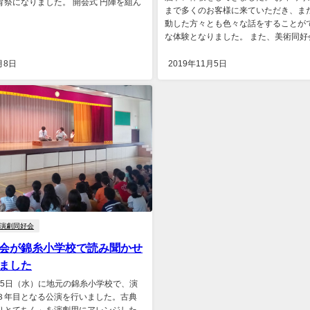
育祭になりました。 開会式 円陣を組ん
まで多くのお客様に来ていただき、ま
動した方々とも色々な話をすることが
な体験となりました。 また、美術同好会
月8日
2019年11月5日
演劇同好会
会が錦糸小学校で読み聞かせ
ました
月25日（水）に地元の錦糸小学校で、演
３年目となる公演を行いました。古典
りとてちん」を演劇用にアレンジした