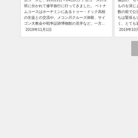
班に分かれて修学旅行に行ってきました。 ベトナ
ものを演じ
ムコースはホーチミンにあるトゥー・ドック高校
数の前で公
の生徒との交流や、メコン川クルーズ体験、サイ
ちは緊張も
ゴン大教会や戦争証跡博物館の見学など。一方...
く、とても楽
2019年11月1日
2019年10