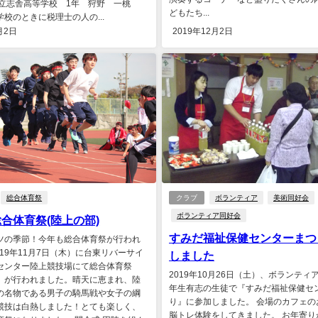
 立志舎高等学校 1年 狩野 一桃
どもたち...
校のときに税理士の人の...
月2日
2019年12月2日
総合体育祭
クラブ
ボランティア
美術同好会
ボランティア同好会
総合体育祭(陸上の部)
すみだ福祉保健センターまつ
ツの季節！今年も総合体育祭が行われ
019年11月7日（木）に台東リバーサイ
しました
センター陸上競技場にて総合体育祭
2019年10月26日（土）、ボランティ
）が行われました。晴天に恵まれ、陸
年生有志の生徒で『すみだ福祉保健セ
の名物である男子の騎馬戦や女子の綱
り』に参加しました。 会場のカフェの
競技は白熱しました！とても楽しく、
脳トレ体験をしてきました。 お年寄り