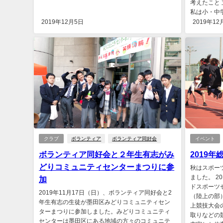
考えたこと
私は小・中学
2019年12月5日
2019年12
クラブ
ボランティア
ボランティア同好会
イベント
ボランティア同好会と２年生有志がみ
2019年
どりコミュニティセンターまつりに参
秋はスポー
ました。 2
加
ドスポーツ
2019年11月17日（日）、ボランティア同好会と2
（陸上の部
年生有志の生徒が墨田区みどりコミュニティセン
上競技大会
ターまつりに参加しました。みどりコミュニティ
取りなどの
センターは墨田区にある地域の方々のコミュニテ