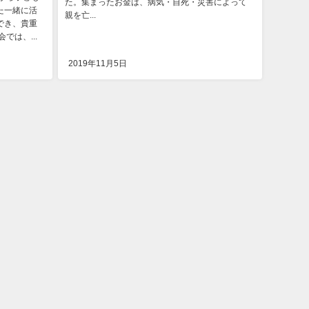
た。集まったお金は、病気・自死・災害によって
た一緒に活
親を亡...
でき、貴重
では、...
2019年11月5日