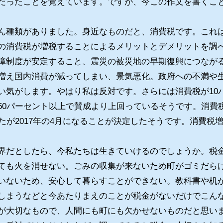
だったことを覚えています。ですが、今この作文を書くこ
種類がありました。身近なものだと、消費税です。これ
の消費税が増税することによるメリットとデメリットを調
障制度が安定すること、震災の被災地の早期復興につなが
増え国内消費が減ってしまい、景気悪化。政府への不満や
い気がします。やはり私は反対です。さらには消費税が10
50パーセント以上で賛成より上回っているそうです。消費税
たが2017年の4月になることが決定したそうです。消費税
だとしたら、今私たちは生きていけるのでしょうか。税
ても火を消せない。ごみの収集が来ないため町がゴミだら
いないため、安心して暮らすことができない。教科書や机
しまうなどと今あたりまえのことが税金がないだけでこん
が大切なもので、人間にも町にも欠かせないものだと思い