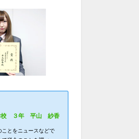
学校 ３年 平山 紗香
のことをニュースなどで