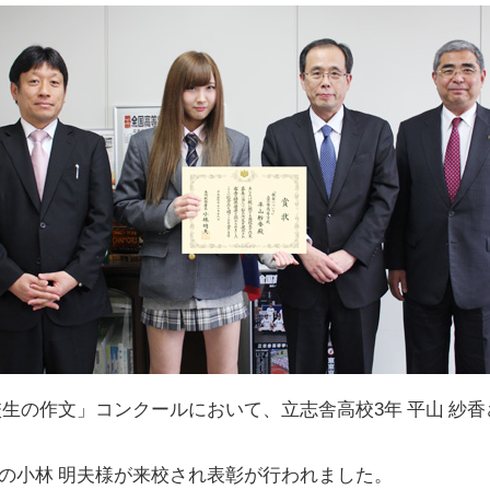
校生の作文」コンクールにおいて、立志舎高校3年 平山 紗
署長の小林 明夫様が来校され表彰が行われました。